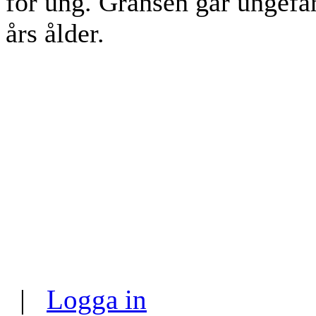
för ung. Gränsen går ungefä
års ålder.
|
Logga in