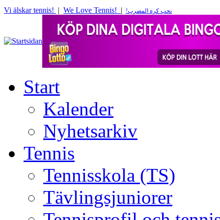
Vi älskar tennis!
|
We Love Tennis!
|
!
نحب كرة المضرب
Start
Kalender
Nyhetsarkiv
Tennis
Tennisskola (TS)
Tävlingsjuniorer
Tennisprofil och tenn