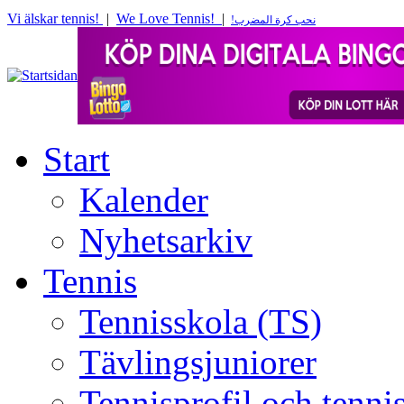
Vi älskar tennis!
|
We Love Tennis!
|
!
نحب كرة المضرب
Start
Kalender
Nyhetsarkiv
Tennis
Tennisskola (TS)
Tävlingsjuniorer
Tennisprofil och tenn