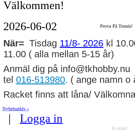
Välkommen!
2026-06-02
Prova På Tennis!
När=
Tisdag
11/8- 2026
kl 10.0
11.00 ( alla mellan 5-15 år)
Anmäl dig på info@tkhobby.nu 
tel
016-513980
. ( ange namn o 
Racket finns att låna/ Välkomna
Nyhetsarkiv
»
|
Logga in
Kontakt:
TK
Va